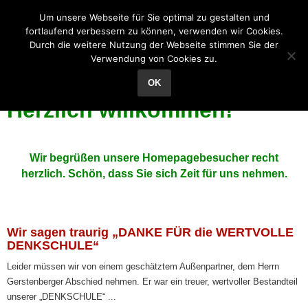
Grundschule Reichenhain
Um unsere Webseite für Sie optimal zu gestalten und
fortlaufend verbessern zu können, verwenden wir Cookies.
Durch die weitere Nutzung der Webseite stimmen Sie der
Verwendung von Cookies zu.
OK
Herzlich willkommen!
Wir begrüßen unsere Homepagebesucher recht
herzlich. Schön, dass Sie sich Zeit für uns nehmen.
Wir sagen traurig „DANKE FÜR die WERTVOLLE
DENKSCHULE“
Leider müssen wir von einem geschätztem Außenpartner, dem Herrn
Gerstenberger Abschied nehmen. Er war ein treuer, wertvoller Bestandteil
unserer „DENKSCHULE“ ...