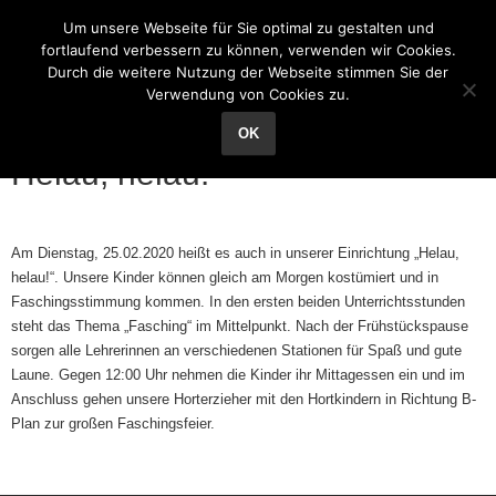
Grundschule Reichenhain
Um unsere Webseite für Sie optimal zu gestalten und
fortlaufend verbessern zu können, verwenden wir Cookies.
Durch die weitere Nutzung der Webseite stimmen Sie der
Verwendung von Cookies zu.
12
Feb.
OK
Helau, helau!
Am Dienstag, 25.02.2020 heißt es auch in unserer Einrichtung „Helau,
helau!“. Unsere Kinder können gleich am Morgen kostümiert und in
Faschingsstimmung kommen. In den ersten beiden Unterrichtsstunden
steht das Thema „Fasching“ im Mittelpunkt. Nach der Frühstückspause
sorgen alle Lehrerinnen an verschiedenen Stationen für Spaß und gute
Laune. Gegen 12:00 Uhr nehmen die Kinder ihr Mittagessen ein und im
Anschluss gehen unsere Horterzieher mit den Hortkindern in Richtung B-
Plan zur großen Faschingsfeier.