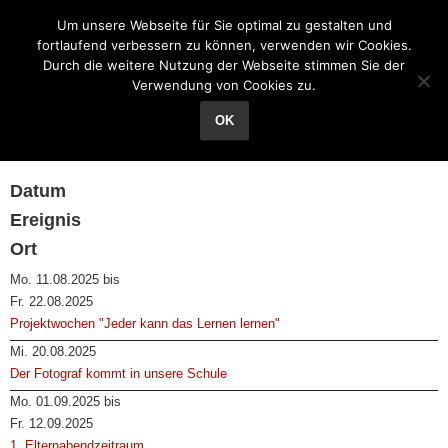
Grundschule Reichenhain
Um unsere Webseite für Sie optimal zu gestalten und
fortlaufend verbessern zu können, verwenden wir Cookies.
Durch die weitere Nutzung der Webseite stimmen Sie der
Verwendung von Cookies zu.
Unser Schuljahreskalender
OK
Wichtige Termine im Schuljahreslauf
Datum
Ereignis
Ort
Mo. 11.08.2025 bis
Fr. 22.08.2025
Projektwochen "Jeder kann das Lernen lernen"
Mi. 20.08.2025
Der Fotograf kommt in unsere Schule
Mo. 01.09.2025 bis
Fr. 12.09.2025
1. Elternabendzeitraum