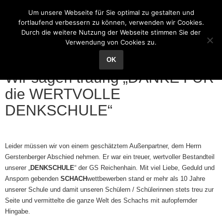
Grundschule Reichenhain
Um unsere Webseite für Sie optimal zu gestalten und
fortlaufend verbessern zu können, verwenden wir Cookies.
Durch die weitere Nutzung der Webseite stimmen Sie der
Verwendung von Cookies zu.
14
Mai
OK
Wir sagen traurig „DANKE FÜR
die WERTVOLLE
DENKSCHULE“
Leider müssen wir von einem geschätztem Außenpartner, dem Herrn
Gerstenberger Abschied nehmen. Er war ein treuer, wertvoller Bestandteil
unserer „
DENKSCHULE
“ der GS Reichenhain. Mit viel Liebe, Geduld und
Ansporn gebenden
SCHACH
wettbewerben stand er mehr als 10 Jahre
unserer Schule und damit unseren Schülern / Schülerinnen stets treu zur
Seite und vermittelte die ganze Welt des Schachs mit aufopfernder
Hingabe.