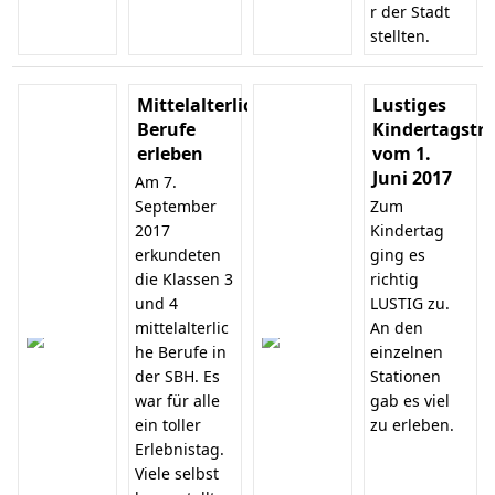
r der Stadt
stellten.
Mittelalterliche
Lustiges
Berufe
Kindertagstr
erleben
vom 1.
Juni 2017
Am 7.
September
Zum
2017
Kindertag
erkundeten
ging es
die Klassen 3
richtig
und 4
LUSTIG zu.
mittelalterlic
An den
he Berufe in
einzelnen
der SBH. Es
Stationen
war für alle
gab es viel
ein toller
zu erleben.
Erlebnistag.
Viele selbst