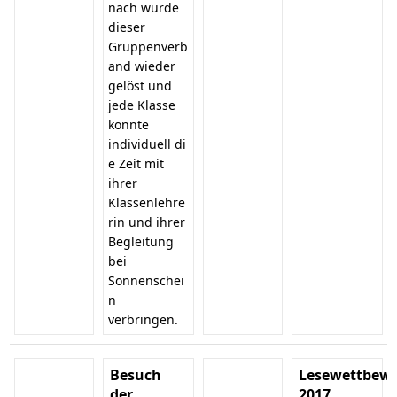
nach wurde
dieser
Gruppenverb
and wieder
gelöst und
jede Klasse
konnte
individuell di
e Zeit mit
ihrer
Klassenlehre
rin und ihrer
Begleitung
bei
Sonnenschei
n
verbringen.
Besuch
Lesewettbew
der
2017