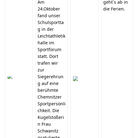
Am
geht´s ab in
24.Oktober
die Ferien.
fand unser
Schulsportta
g in der
Leichtathletik
halle im
Sportforum
statt. Dort
trafen wir
zur
Siegerehrun
g auf eine
berühmte
Chemnitzer
Sportpersönli
chkeit. Die
Kugelstoßeri
n Frau
Schwanitz
gratulierte