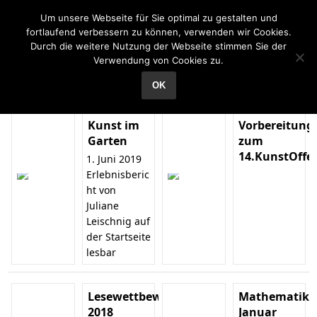
Grundschule Reichenhain
Um unsere Webseite für Sie optimal zu gestalten und
fortlaufend verbessern zu können, verwenden wir Cookies.
Durch die weitere Nutzung der Webseite stimmen Sie der
Verwendung von Cookies zu.
Unsere Bildergalerie
OK
Kunst im
Vorbereitung
Garten
zum
14.KunstOffe
1. Juni 2019
Erlebnisberic
ht von
Juliane
Leischnig auf
der Startseite
lesbar
Lesewettbewerb
Mathematiko
2018
Januar