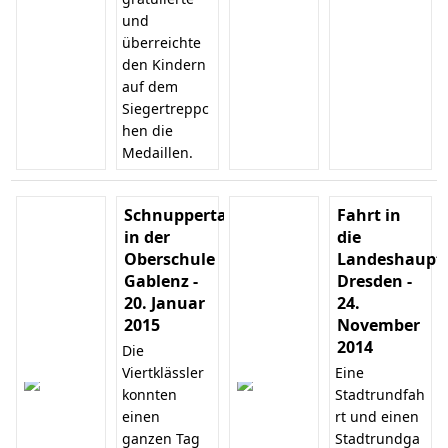
und
überreichte
den Kindern
auf dem
Siegertreppc
hen die
Medaillen.
Schnuppertag
Fahrt in
in der
die
Oberschule
Landeshaupts
Gablenz -
Dresden -
20. Januar
24.
2015
November
2014
Die
Viertklässler
Eine
konnten
Stadtrundfah
einen
rt und einen
ganzen Tag
Stadtrundga