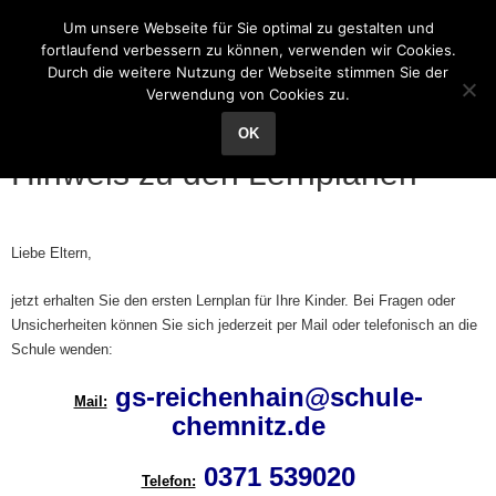
Grundschule Reichenhain
Um unsere Webseite für Sie optimal zu gestalten und
fortlaufend verbessern zu können, verwenden wir Cookies.
Durch die weitere Nutzung der Webseite stimmen Sie der
Verwendung von Cookies zu.
18
März
OK
Hinweis zu den Lernplänen
Liebe Eltern,
jetzt erhalten Sie den ersten Lernplan für Ihre Kinder. Bei Fragen oder
Unsicherheiten können Sie sich jederzeit per Mail oder telefonisch an die
Schule wenden:
gs-reichenhain@schule-
Mail:
chemnitz.de
0371 539020
Telefon: