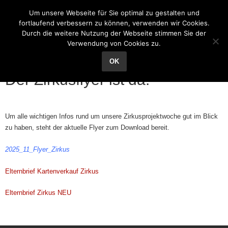
Grundschule Reichenhain
Um unsere Webseite für Sie optimal zu gestalten und
fortlaufend verbessern zu können, verwenden wir Cookies.
Durch die weitere Nutzung der Webseite stimmen Sie der
Verwendung von Cookies zu.
03
Nov.
OK
Der Zirkusflyer ist da!
Um alle wichtigen Infos rund um unsere Zirkusprojektwoche gut im Blick
zu haben, steht der aktuelle Flyer zum Download bereit.
2025_11_Flyer_Zirkus
Elternbrief Kartenverkauf Zirkus
Elternbrief Zirkus NEU