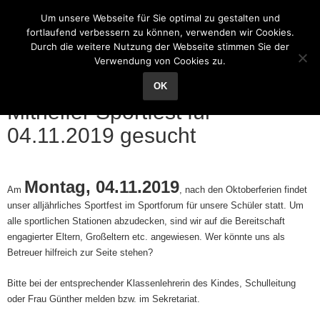
Grundschule Reichenhain
Um unsere Webseite für Sie optimal zu gestalten und
fortlaufend verbessern zu können, verwenden wir Cookies.
Durch die weitere Nutzung der Webseite stimmen Sie der
Verwendung von Cookies zu.
15
Sep.
OK
Mithelfer Sportfest für
04.11.2019 gesucht
Montag, 04.11.2019
Am
, nach den Oktoberferien findet
unser alljährliches Sportfest im Sportforum für unsere Schüler statt. Um
alle sportlichen Stationen abzudecken, sind wir auf die Bereitschaft
engagierter Eltern, Großeltern etc. angewiesen. Wer könnte uns als
Betreuer hilfreich zur Seite stehen?
Bitte bei der entsprechender Klassenlehrerin des Kindes, Schulleitung
oder Frau Günther melden bzw. im Sekretariat.