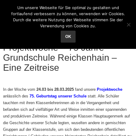
Grundschule Reichenhain
Um unsere Webseite für Sie optimal zu gestalten und
fortlaufend verbessern zu können, verwenden wir Cookies.
Durch die weitere Nutzung der Webseite stimmen Sie der
Verwendung von Cookies zu.
02
Apr.
OK
Projektwoche – 75 Jahre
Grundschule Reichenhain –
Eine Zeitreise
In der Woche vom
24.03 bis 28.03.2025
fand unsere
Projektwoche
anlässlich des
75. Geburtstag
unserer Schule
statt. Alle Schüler
tauchten mit ihren Klassenlehrerinnen ab in die Vergangenheit und
befanden sich auf vielfältiger Art und Weise inmitten einer spannenden
und produktiven Zeitreise. Während einige Klassen Hauptaugenmerk auf
die Geschichte unserer Schule legten, wuselten andere in gemischten
Gruppen auf der Klassenstufe, um sich den bedeutenden öffentlichen