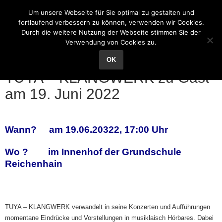
Grundschule Reichenhain
Um unsere Webseite für Sie optimal zu gestalten und
fortlaufend verbessern zu können, verwenden wir Cookies.
Durch die weitere Nutzung der Webseite stimmen Sie der
Verwendung von Cookies zu.
26
Mai
OK
TUYA – KLANGWERK zu Gast
am 19. Juni 2022
Wann? am 19.06.20322, 17:00 Uhr
Wo ? im Innenhof der Grundschule
Reichenhain
TUYA – KLANGWERK verwandelt in seine Konzerten und Aufführungen
momentane Eindrücke und Vorstellungen in musiklaisch Hörbares. Dabei